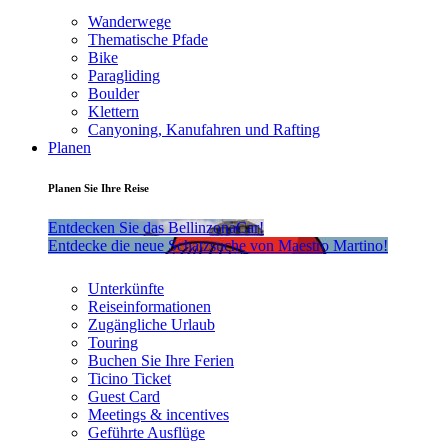
Wanderwege
Thematische Pfade
Bike
Paragliding
Boulder
Klettern
Canyoning, Kanufahren und Rafting
Planen
Planen Sie Ihre Reise
Entdecken Sie das BellinzonaCar!
Entdecke die neue Schatzsuche von Maestro Martino!
Unterkünfte
Reiseinformationen
Zugängliche Urlaub
Touring
Buchen Sie Ihre Ferien
Ticino Ticket
Guest Card
Meetings & incentives
Geführte Ausflüge