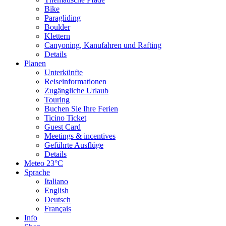
Bike
Paragliding
Boulder
Klettern
Canyoning, Kanufahren und Rafting
Details
Planen
Unterkünfte
Reiseinformationen
Zugängliche Urlaub
Touring
Buchen Sie Ihre Ferien
Ticino Ticket
Guest Card
Meetings & incentives
Geführte Ausflüge
Details
Meteo
23°C
Sprache
Italiano
English
Deutsch
Français
Info