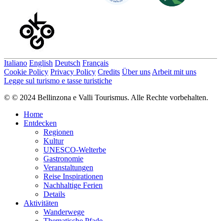
Italiano
English
Deutsch
Français
Cookie Policy
Privacy Policy
Credits
Über uns
Arbeit mit uns
Legge sul turismo e tasse turistiche
© © 2024 Bellinzona e Valli Tourismus. Alle Rechte vorbehalten.
Home
Entdecken
Regionen
Kultur
UNESCO-Welterbe
Gastronomie
Veranstaltungen
Reise Inspirationen
Nachhaltige Ferien
Details
Aktivitäten
Wanderwege
Thematische Pfade