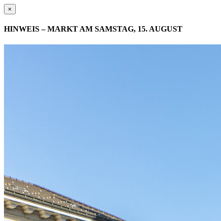
×
HINWEIS – MARKT AM SAMSTAG, 15. AUGUST