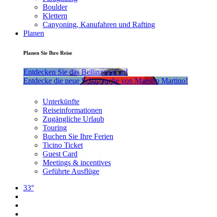
Boulder
Klettern
Canyoning, Kanufahren und Rafting
Planen
Planen Sie Ihre Reise
Entdecken Sie das BellinzonaCar!
Entdecke die neue Schatzsuche von Maestro Martino!
Unterkünfte
Reiseinformationen
Zugängliche Urlaub
Touring
Buchen Sie Ihre Ferien
Ticino Ticket
Guest Card
Meetings & incentives
Geführte Ausflüge
33°