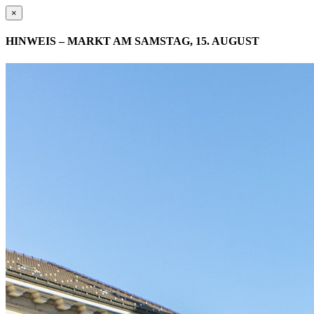
×
HINWEIS – MARKT AM SAMSTAG, 15. AUGUST