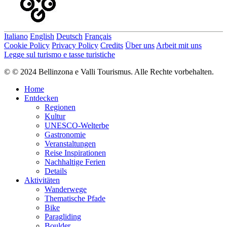
Italiano
English
Deutsch
Français
Cookie Policy
Privacy Policy
Credits
Über uns
Arbeit mit uns
Legge sul turismo e tasse turistiche
© © 2024 Bellinzona e Valli Tourismus. Alle Rechte vorbehalten.
Home
Entdecken
Regionen
Kultur
UNESCO-Welterbe
Gastronomie
Veranstaltungen
Reise Inspirationen
Nachhaltige Ferien
Details
Aktivitäten
Wanderwege
Thematische Pfade
Bike
Paragliding
Boulder