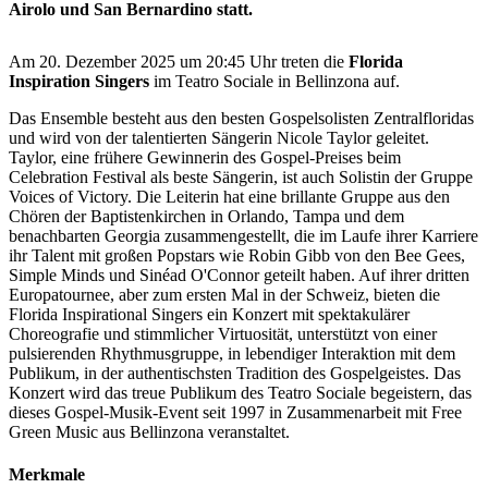
Airolo und San Bernardino statt.
Am 20. Dezember 2025 um 20:45 Uhr treten die
Florida
Inspiration Singers
im Teatro Sociale in Bellinzona auf.
Das Ensemble besteht aus den besten Gospelsolisten Zentralfloridas
und wird von der talentierten Sängerin Nicole Taylor geleitet.
Taylor, eine frühere Gewinnerin des Gospel-Preises beim
Celebration Festival als beste Sängerin, ist auch Solistin der Gruppe
Voices of Victory. Die Leiterin hat eine brillante Gruppe aus den
Chören der Baptistenkirchen in Orlando, Tampa und dem
benachbarten Georgia zusammengestellt, die im Laufe ihrer Karriere
ihr Talent mit großen Popstars wie Robin Gibb von den Bee Gees,
Simple Minds und Sinéad O'Connor geteilt haben. Auf ihrer dritten
Europatournee, aber zum ersten Mal in der Schweiz, bieten die
Florida Inspirational Singers ein Konzert mit spektakulärer
Choreografie und stimmlicher Virtuosität, unterstützt von einer
pulsierenden Rhythmusgruppe, in lebendiger Interaktion mit dem
Publikum, in der authentischsten Tradition des Gospelgeistes. Das
Konzert wird das treue Publikum des Teatro Sociale begeistern, das
dieses Gospel-Musik-Event seit 1997 in Zusammenarbeit mit Free
Green Music aus Bellinzona veranstaltet.
Merkmale