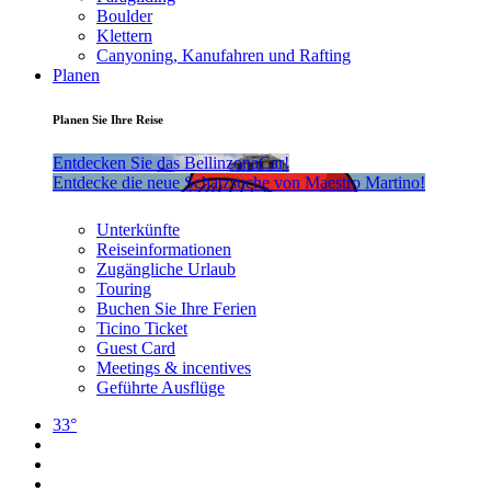
Boulder
Klettern
Canyoning, Kanufahren und Rafting
Planen
Planen Sie Ihre Reise
Entdecken Sie das BellinzonaCar!
Entdecke die neue Schatzsuche von Maestro Martino!
Unterkünfte
Reiseinformationen
Zugängliche Urlaub
Touring
Buchen Sie Ihre Ferien
Ticino Ticket
Guest Card
Meetings & incentives
Geführte Ausflüge
33°