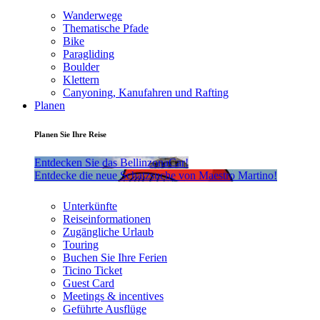
Wanderwege
Thematische Pfade
Bike
Paragliding
Boulder
Klettern
Canyoning, Kanufahren und Rafting
Planen
Planen Sie Ihre Reise
Entdecken Sie das BellinzonaCar!
Entdecke die neue Schatzsuche von Maestro Martino!
Unterkünfte
Reiseinformationen
Zugängliche Urlaub
Touring
Buchen Sie Ihre Ferien
Ticino Ticket
Guest Card
Meetings & incentives
Geführte Ausflüge