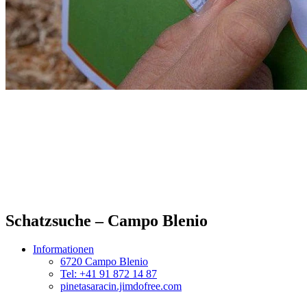
Schatzsuche – Campo Blenio
Informationen
6720 Campo Blenio
Tel: +41 91 872 14 87
pinetasaracin.jimdofree.com