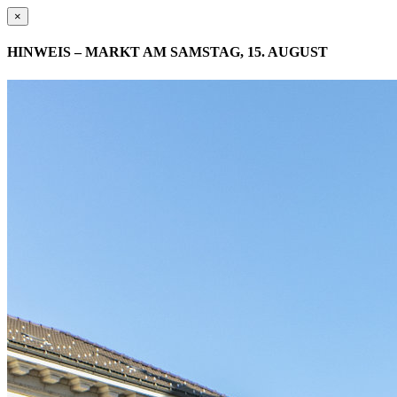
×
HINWEIS – MARKT AM SAMSTAG, 15. AUGUST