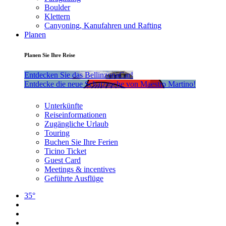
Boulder
Klettern
Canyoning, Kanufahren und Rafting
Planen
Planen Sie Ihre Reise
Entdecken Sie das BellinzonaCar!
Entdecke die neue Schatzsuche von Maestro Martino!
Unterkünfte
Reiseinformationen
Zugängliche Urlaub
Touring
Buchen Sie Ihre Ferien
Ticino Ticket
Guest Card
Meetings & incentives
Geführte Ausflüge
35°