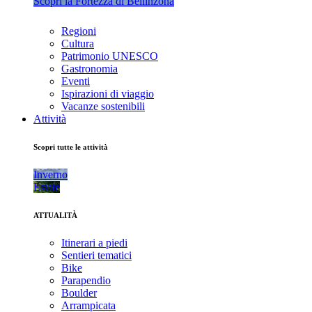
Scopri la Fortezza di Bellinzona
Regioni
Cultura
Patrimonio UNESCO
Gastronomia
Eventi
Ispirazioni di viaggio
Vacanze sostenibili
Attività
Scopri tutte le attività
Inverno
Estate
ATTUALITÀ
Itinerari a piedi
Sentieri tematici
Bike
Parapendio
Boulder
Arrampicata