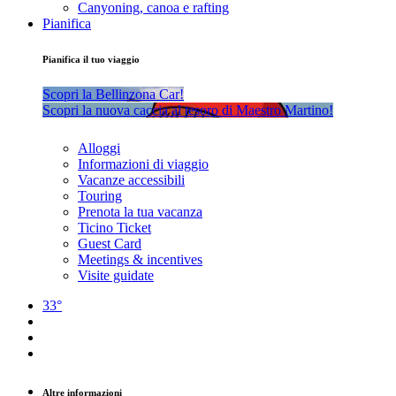
Canyoning, canoa e rafting
Pianifica
Pianifica il tuo viaggio
Scopri la Bellinzona Car!
Scopri la nuova caccia al tesoro di Maestro Martino!
Alloggi
Informazioni di viaggio
Vacanze accessibili
Touring
Prenota la tua vacanza
Ticino Ticket
Guest Card
Meetings & incentives
Visite guidate
33°
Altre informazioni