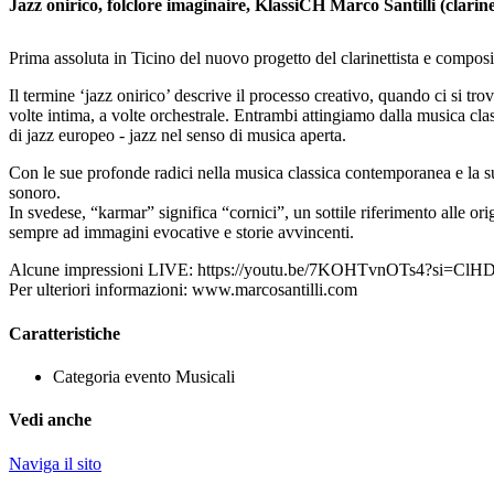
Jazz onirico, folclore imaginaire, KlassiCH Marco Santilli (clarin
Prima assoluta in Ticino del nuovo progetto del clarinettista e composi
Il termine ‘jazz onirico’ descrive il processo creativo, quando ci si t
volte intima, a volte orchestrale. Entrambi attingiamo dalla musica cl
di jazz europeo - jazz nel senso di musica aperta.
Con le sue profonde radici nella musica classica contemporanea e la s
sonoro.
In svedese, “karmar” significa “cornici”, un sottile riferimento alle o
sempre ad immagini evocative e storie avvincenti.
Alcune impressioni LIVE: https://youtu.be/7KOHTvnOTs4?si=ClH
Per ulteriori informazioni: www.marcosantilli.com
Caratteristiche
Categoria evento
Musicali
Vedi anche
Naviga il sito