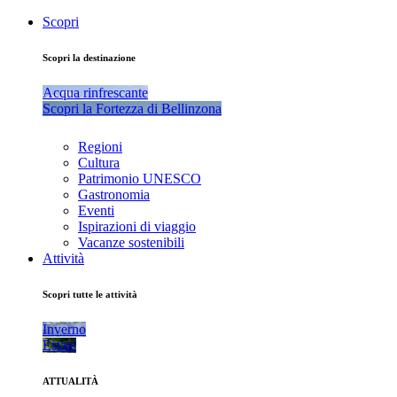
Scopri
Scopri la destinazione
Acqua rinfrescante
Scopri la Fortezza di Bellinzona
Regioni
Cultura
Patrimonio UNESCO
Gastronomia
Eventi
Ispirazioni di viaggio
Vacanze sostenibili
Attività
Scopri tutte le attività
Inverno
Estate
ATTUALITÀ