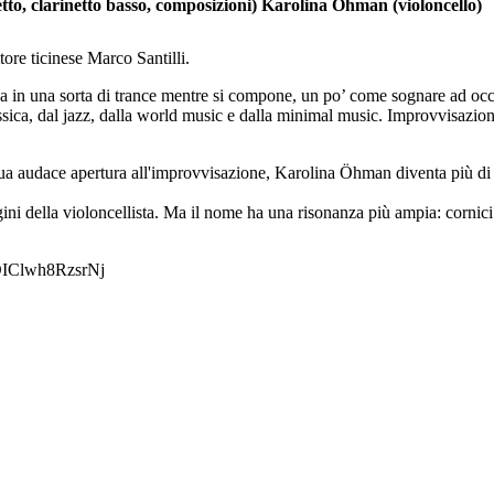
etto, clarinetto basso, composizioni) Karolina Öhman (violoncello)
tore ticinese Marco Santilli.
rova in una sorta di trance mentre si compone, un po’ come sognare ad oc
assica, dal jazz, dalla world music e dalla minimal music. Improvvisazi
ua audace apertura all'improvvisazione, Karolina Öhman diventa più di u
rigini della violoncellista. Ma il nome ha una risonanza più ampia: corni
DIClwh8RzsrNj