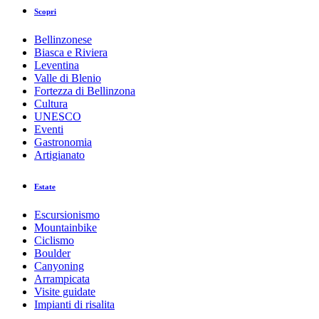
Scopri
Bellinzonese
Biasca e Riviera
Leventina
Valle di Blenio
Fortezza di Bellinzona
Cultura
UNESCO
Eventi
Gastronomia
Artigianato
Estate
Escursionismo
Mountainbike
Ciclismo
Boulder
Canyoning
Arrampicata
Visite guidate
Impianti di risalita