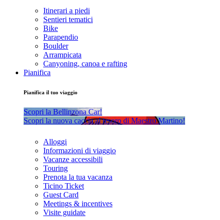
Itinerari a piedi
Sentieri tematici
Bike
Parapendio
Boulder
Arrampicata
Canyoning, canoa e rafting
Pianifica
Pianifica il tuo viaggio
Scopri la Bellinzona Car!
Scopri la nuova caccia al tesoro di Maestro Martino!
Alloggi
Informazioni di viaggio
Vacanze accessibili
Touring
Prenota la tua vacanza
Ticino Ticket
Guest Card
Meetings & incentives
Visite guidate