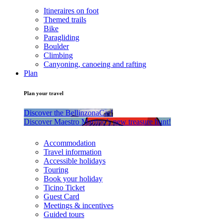
Itineraires on foot
Themed trails
Bike
Paragliding
Boulder
Climbing
Canyoning, canoeing and rafting
Plan
Plan your travel
Discover the BellinzonaCar!
Discover Maestro Martino’s new treasure hunt!
Accommodation
Travel information
Accessible holidays
Touring
Book your holiday
Ticino Ticket
Guest Card
Meetings & incentives
Guided tours