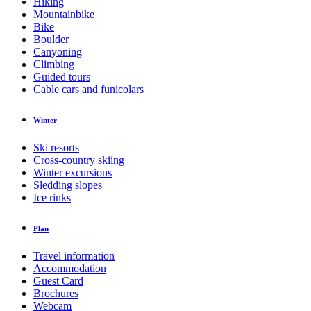
Hiking
Mountainbike
Bike
Boulder
Canyoning
Climbing
Guided tours
Cable cars and funicolars
Winter
Ski resorts
Cross-country skiing
Winter excursions
Sledding slopes
Ice rinks
Plan
Travel information
Accommodation
Guest Card
Brochures
Webcam