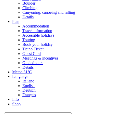
Boulder
Climbing
Canyoning, canoeing and rafting
Details
Plan
Accommodation
Travel information
Accessible holidays
Touring
Book your holiday
Ticino Ticket
Guest Card
Meetings & incentives
Guided tours
Details
Meteo
31°C
Language
Italiano
English
Deutsch
Français
Info
Shop